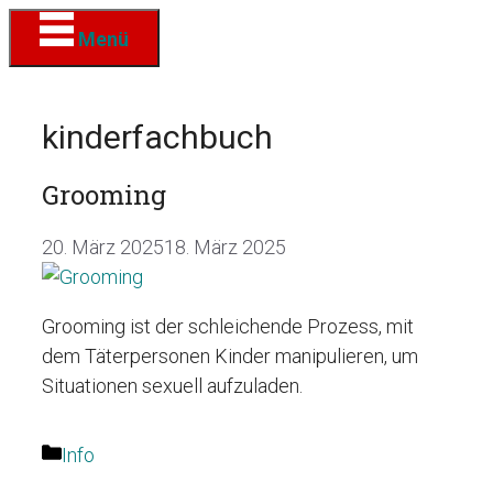
Zum
Menü
Inhalt
springen
kinderfachbuch
Grooming
20. März 2025
18. März 2025
Grooming ist der schleichende Prozess, mit
dem Täterpersonen Kinder manipulieren, um
Situationen sexuell aufzuladen.
Kategorien
Info